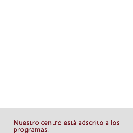
Por San Valentín, la Provi dona sangre, dona
amor. Por tercer año consecutivo, la Provi se une
a la campaña de donación de sangre del HUPA;
porque también hay “cuesta de enero” en las
donaciones después de las Navidades. Aunque
nuestros alumnos son muy jóvenes...
Nuestro centro está adscrito a los
programas: