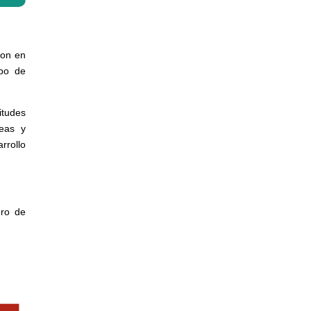
con en
ipo de
itudes
reas y
rrollo
ero de