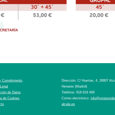
ECRETARÍA
 y Cumplimiento
Dirección: C/ Huertas, 4, 28807 Alc
 Legal
Henares (Madrid)
cción de Datos
Teléfono: 918 819 409
ca de Cookies
Correo electrónico:
info@smprovide
cto
alcala.es