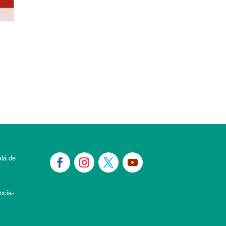
alá de
ncia-