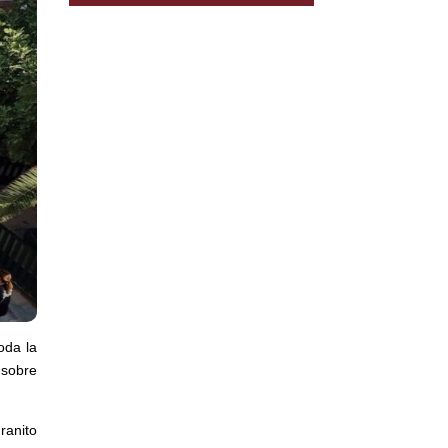
oda la
 sobre
ranito