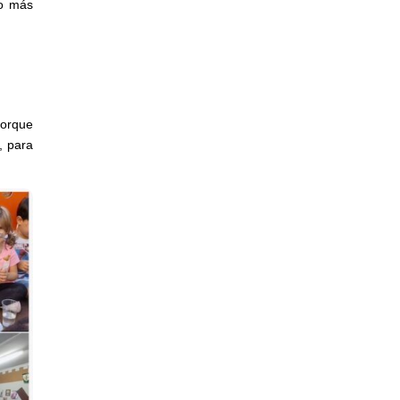
ho más
porque
r, para